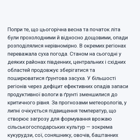
Попри те, що цьогорічна весна та початок літа
були прохолодними й відносно дощовими, опади
розподілялися нерівномірно. В окремих регіонах
переважала суха погода. Станом на сьогодні у
деяких районах південних, центральних і східних
областей продовжує зберігатися та
поширюватися ґрунтова засуха. У більшості
регіонів через дефіцит ефективних опадів запаси
продуктивної вологи в ґрунті зменшилися до
критичного рівня. За прогнозами метеорологів, у
липні очікується підвищення температур, що
створює загрозу для формування врожаю
сільськогосподарських культур — зокрема
кукурудзи, сої, соняшнику, овочів, баштанних