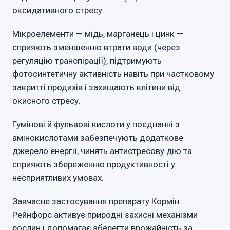
оксидативного стресу.
Мікроелементи — мідь, марганець і цинк —
сприяють зменшенню втрати води (через
регуляцію транспірації), підтримують
фотосинтетичну активність навіть при частковому
закритті продихів і захищають клітини від
окисного стресу.
Гумінові й фульвові кислоти у поєднанні з
амінокислотами забезпечують додаткове
джерело енергії, чинять антистресову дію та
сприяють збереженню продуктивності у
несприятливих умовах.
Завчасне застосування препарату Кормін
Рейнфорс активує природні захисні механізми
рослин і допомагає зберегти врожайність за