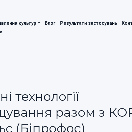
влення культур
Блог
Результати застосувань
Кон
и
ні технології
щування разом з КО
ьс (Біпрофос)