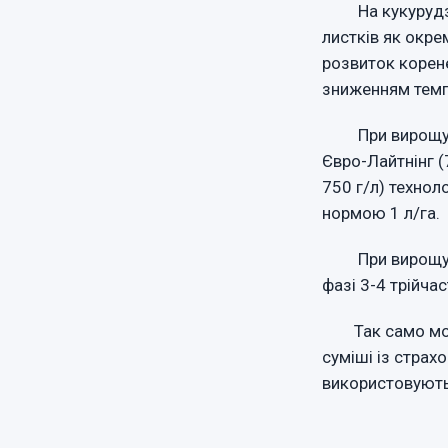
На кукурудзі
листків як окре
розвиток корен
зниженням темпе
При вирощуванн
Євро-Лайтнінг (
750 г/л) технол
нормою 1 л/га.
При вирощуван
фазі 3-4 трійчас
Так само мож
суміші із страх
використовуютьс