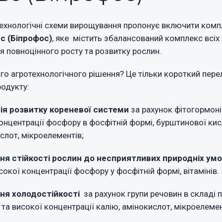
технологічні схеми вирощування пропонує включити ком
с (Біпрофос)
, яке містить збалансований комплекс всіх
я повноцінного росту та розвитку рослин.
го агротехнологічного рішення? Це тільки короткий пере
родукту:
я розвитку кореневої системи
за рахунок фітогормоні
концентрації фосфору в фосфітній формі, бурштинової кис
слот, мікроелементів;
я стійкості рослин до несприятливих природніх ум
сокої концентрації фосфору у фосфітній формі, вітамінів.
ня холодостійкості
за рахунок групи речовин в складі 
 та високої концентрації калію, амінокислот, мікроелемен