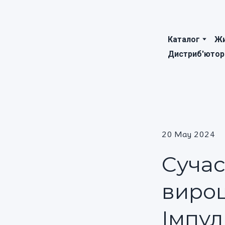
Каталог
Жи
Дистриб'ютор
20 May 2024
Сучас
виро
Імпул