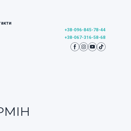
такти
+
38-096-845-78-44
+38-067-316-58-
68
РМІН