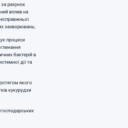
в
за рахунок
ний вплив на
 несправжньої
их захворювань;
щує процеси
оглинання
чних бактерій в
истемної дії та
протягом якого
ків кукурудзи
огосподарських