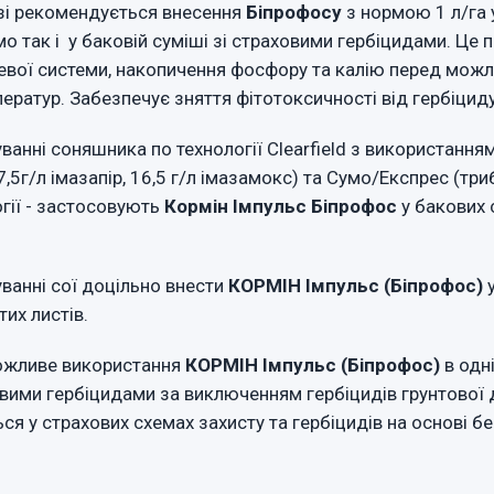
 рекомендується внесення
Біпрофосу
з нормою 1 л/га 
мо так і у баковій суміші зі страховими гербіцидами. Це
евої системи, накопичення фосфору та калію перед мож
ратур. Забезпечує зняття фітотоксичності від гербіциду
і соняшника по технології Clearfield з використанням
7,5г/л імазапір, 16,5 г/л імазамокс) та Сумо/Експрес (тр
огії - застосовують
Кормін Імпульс Біпрофос
у бакових 
ні сої доцільно внести
КОРМІН Імпульс (Біпрофос)
у
тих листів.
ливе використання
КОРМІН Імпульс (Біпрофос)
в одн
овими гербіцидами за виключенням гербіцидів грунтової д
я у страхових схемах захисту та гербіцидів на основі бе