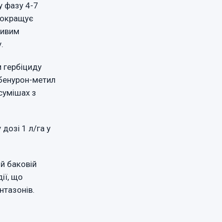
у фазу 4-7
 покращує
ливим
.
 гербіциду
ибенурон-метил
сумішах з
 дозі 1 л/га у
ій баковій
ії, що
нтазонів.