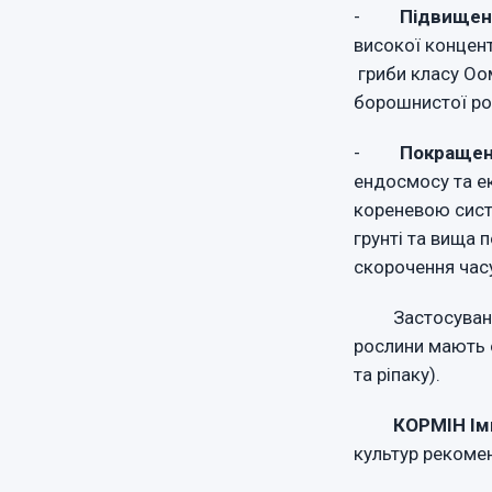
-
Підвищенн
високої концент
гриби класу Оом
борошнистої ро
-
Покращен
ендосмосу та ек
кореневою сист
грунті та вища 
скорочення часу
Застосуванн
рослини мають 
та ріпаку).
КОРМІН Ім
культур рекомен