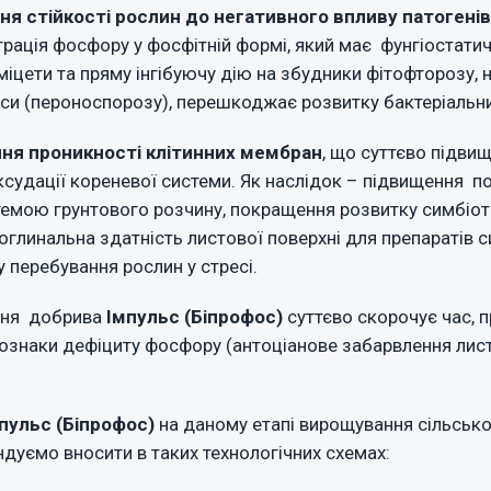
я стійкості рослин до негативного впливу патогені
рація фосфору у фосфітній формі, який має фунгіостатич
іцети та пряму інгібуючу дію на збудники фітофторозу,
си (пероноспорозу), перешкоджає розвитку бактеріальн
ня проникності клітинних мембран
, що суттєво підви
судації кореневої системи. Як наслідок – підвищення п
емою грунтового розчину, покращення розвитку симбіоти
поглинальна здатність листової поверхні для препаратів с
 перебування рослин у стресі.
я добрива
Імпульс (Біпрофос)
суттєво скорочує час, 
ознаки дефіциту фосфору (антоціанове забарвлення лист
пульс (Біпрофос)
на даному етапі вирощування сільськ
дуємо вносити в таких технологічних схемах: