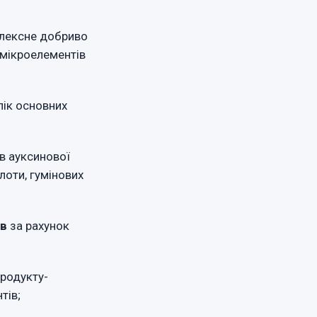
плексне добриво
 мікроелементів
лік основних
в ауксинової
лоти, гумінових
ов
за рахунок
продукту-
тів;