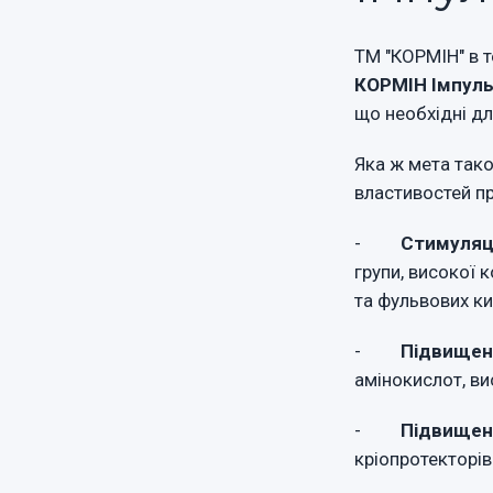
ТМ "КОРМІН" в 
КОРМІН Імпуль
що необхідні дл
Яка ж мета тако
властивостей п
-
Стимуляці
групи, високої 
та фульвових ки
-
Підвищенн
амінокислот, ви
-
Підвищен
кріопротекторів