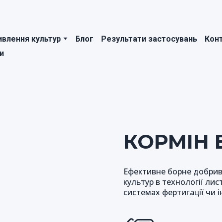
влення культур
Блог
Результати застосувань
Кон
и
КОРМІН 
Ефективне борне добрив
культур в технології ли
системах фертигації чи 