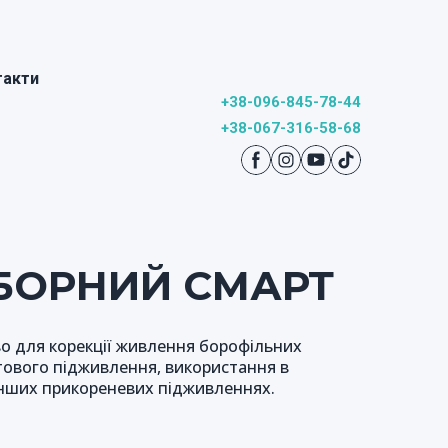
такти
+
38-096-845-78-44
+38-067-316-58-
68
БОРНИЙ СМАРТ
о для корекції живлення борофільних
стового підживлення, використання в
інших прикореневих підживленнях.