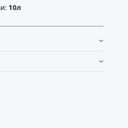
и: 
10л
а рахунок підвищеної концентрації азоту в
м³