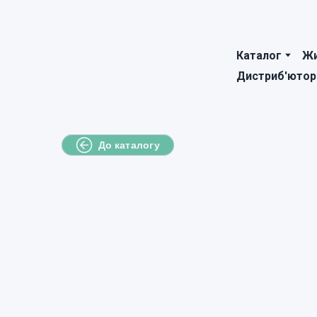
Каталог
Жи
Дистриб'ютор
До каталогу