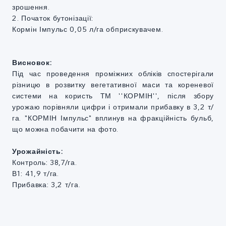
зрошення.
2. Початок бутонізації:
Кормін Імпульс 0,05 л/га обприскувачем.
Висновок:
Під час проведення проміжних обліків спостерігали
різницю в розвитку вегетативної маси та кореневої
системи на користь ТМ ''КОРМІН'', після збору
урожаю порівняли цифри і отримали прибавку в 3,2 т/
га. "КОРМІН Імпульс" вплинув на фракційність бульб,
що можна побачити на фото.
Урожайність:
Контроль: 38,7/га.
В1: 41,9 т/га.
Прибавка: 3,2 т/га.